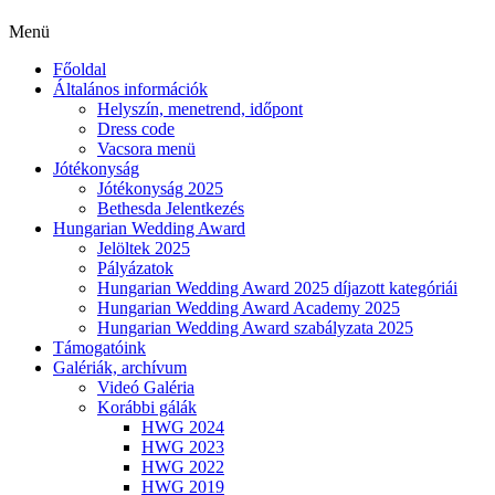
Menü
Főoldal
Általános információk
Helyszín, menetrend, időpont
Dress code
Vacsora menü
Jótékonyság
Jótékonyság 2025
Bethesda Jelentkezés
Hungarian Wedding Award
Jelöltek 2025
Pályázatok
Hungarian Wedding Award 2025 díjazott kategóriái
Hungarian Wedding Award Academy 2025
Hungarian Wedding Award szabályzata 2025
Támogatóink
Galériák, archívum
Videó Galéria
Korábbi gálák
HWG 2024
HWG 2023
HWG 2022
HWG 2019